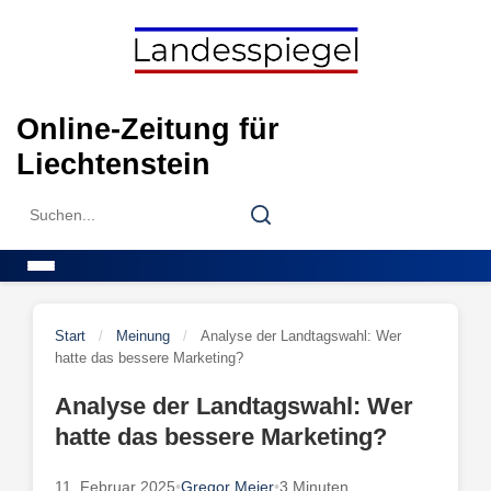
Skip
to
content
Online-Zeitung für
Liechtenstein
Search
Search
for:
Menu
Start
/
Meinung
/
Analyse der Landtagswahl: Wer
hatte das bessere Marketing?
Analyse der Landtagswahl: Wer
hatte das bessere Marketing?
11. Februar 2025
•
Gregor Meier
•
3 Minuten