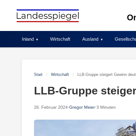
Skip
to
On
content
Inland
Wirtschaft
Ausland
Gesellscha
Start
/
Wirtschaft
/
LLB-Gruppe steigert Gewinn deut
LLB-Gruppe steiger
26. Februar 2024
•
Gregor Meier
•
3 Minuten