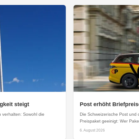
keit steigt
Post erhöht Briefpreis
n verhalten: Sowohl die
Die Schweizerische Post und 
Preispaket geeinigt: Wer Paket
6. August 2026