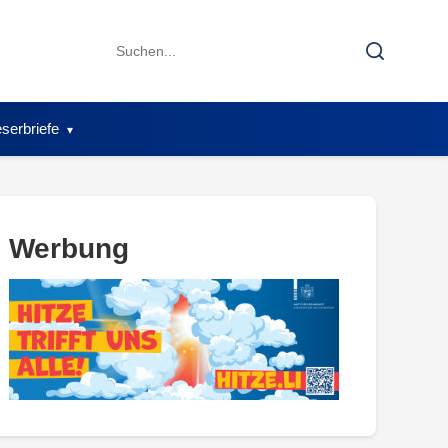
Search
Search
for:
serbriefe
Werbung