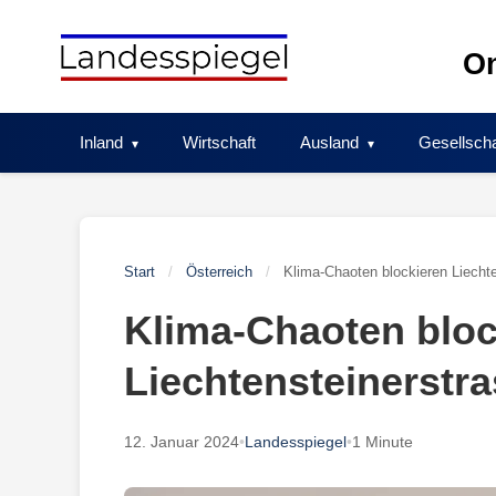
Skip
to
On
content
Inland
Wirtschaft
Ausland
Gesellscha
Start
/
Österreich
/
Klima-Chaoten blockieren Liechte
Klima-Chaoten bloc
Liechtensteinerstra
12. Januar 2024
•
Landesspiegel
•
1 Minute