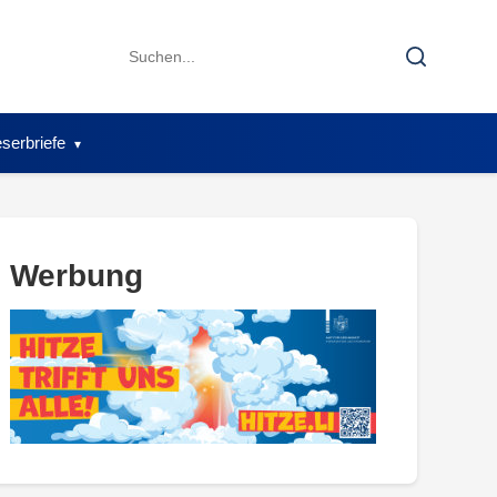
Search
Search
for:
serbriefe
Werbung