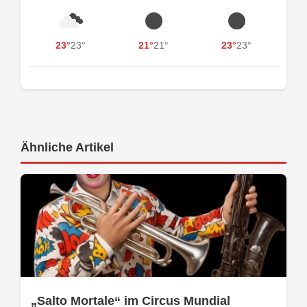
23°
23°
21°
21°
23°
23°
Ähnliche Artikel
„Salto Mortale“ im Circus Mundial