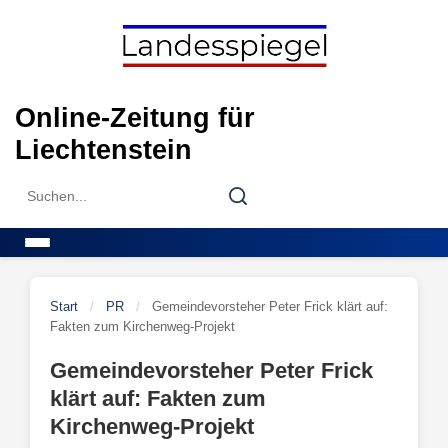
Skip
to
content
Online-Zeitung für
Liechtenstein
Search
Search
for:
Menu
Start
/
PR
/
Gemeindevorsteher Peter Frick klärt auf:
Fakten zum Kirchenweg-Projekt
Gemeindevorsteher Peter Frick
klärt auf: Fakten zum
Kirchenweg-Projekt