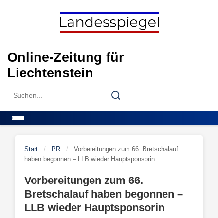
Skip
to
content
Online-Zeitung für
Liechtenstein
Search
Search
for:
Menu
Start
/
PR
/
Vorbereitungen zum 66. Bretschalauf
haben begonnen – LLB wieder Hauptsponsorin
Vorbereitungen zum 66.
Bretschalauf haben begonnen –
LLB wieder Hauptsponsorin