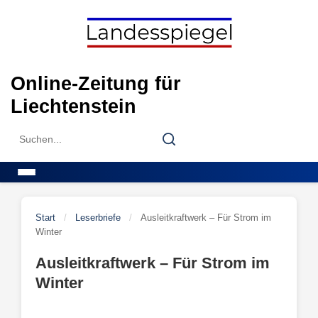
Skip
to
content
Online-Zeitung für
Liechtenstein
Search
Search
for:
Menu
Start
/
Leserbriefe
/
Ausleitkraftwerk – Für Strom im
Winter
Ausleitkraftwerk – Für Strom im
Winter