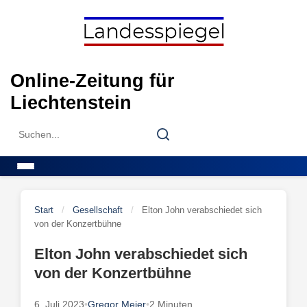
Skip
to
content
Online-Zeitung für
Liechtenstein
Search
Search
for:
Menu
Start
/
Gesellschaft
/
Elton John verabschiedet sich
von der Konzertbühne
Elton John verabschiedet sich
von der Konzertbühne
6. Juli 2023
•
Gregor Meier
•
2 Minuten