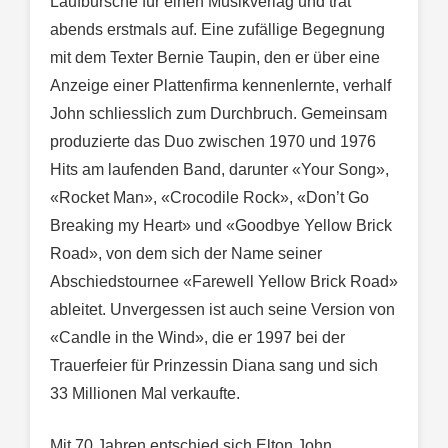
Laufbursche für einen Musikverlag und trat
abends erstmals auf. Eine zufällige Begegnung
mit dem Texter Bernie Taupin, den er über eine
Anzeige einer Plattenfirma kennenlernte, verhalf
John schliesslich zum Durchbruch. Gemeinsam
produzierte das Duo zwischen 1970 und 1976
Hits am laufenden Band, darunter «Your Song»,
«Rocket Man», «Crocodile Rock», «Don’t Go
Breaking my Heart» und «Goodbye Yellow Brick
Road», von dem sich der Name seiner
Abschiedstournee «Farewell Yellow Brick Road»
ableitet. Unvergessen ist auch seine Version von
«Candle in the Wind», die er 1997 bei der
Trauerfeier für Prinzessin Diana sang und sich
33 Millionen Mal verkaufte.
Mit 70 Jahren entschied sich Elton John