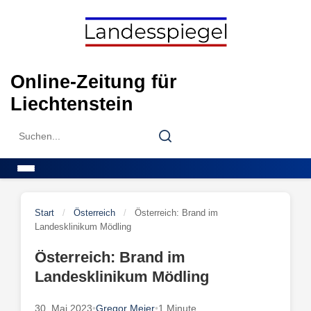
Skip
to
content
Online-Zeitung für
Liechtenstein
Search
Search
for:
Menu
Start
/
Österreich
/
Österreich: Brand im
Landesklinikum Mödling
Österreich: Brand im
Landesklinikum Mödling
30. Mai 2023
•
Gregor Meier
•
1 Minute