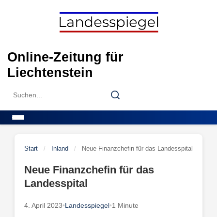
Skip
to
content
Online-Zeitung für
Liechtenstein
Search
Search
for:
Menu
Start
/
Inland
/
Neue Finanzchefin für das Landesspital
Neue Finanzchefin für das
Landesspital
4. April 2023
•
Landesspiegel
•
1 Minute