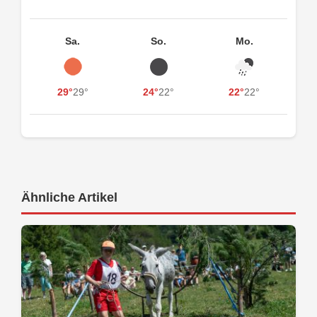
Sa.
So.
Mo.
29°
29°
24°
22°
22°
22°
Ähnliche Artikel