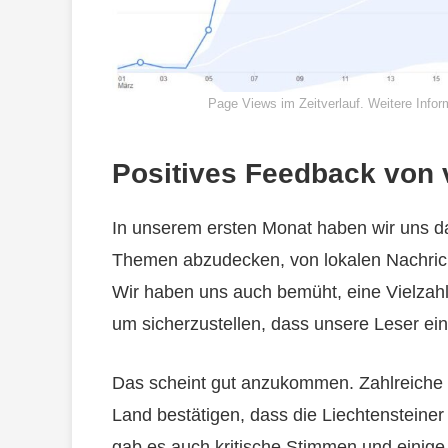
Page Views im Zeitverlauf. Weitere Infor
Positives Feedback von 
In unserem ersten Monat haben wir uns dar
Themen abzudecken, von lokalen Nachrichte
Wir haben uns auch bemüht, eine Vielza
um sicherzustellen, dass unsere Leser ei
Das scheint gut anzukommen. Zahlreiche
Land bestätigen, dass die Liechtensteiner
gab es auch kritische Stimmen und eini