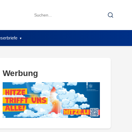
Search
Search
for:
serbriefe
Werbung