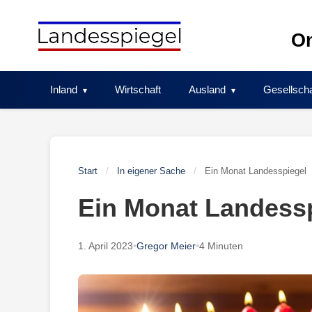
Skip
to
On
content
Inland
Wirtschaft
Ausland
Gesellscha
Start
/
In eigener Sache
/
Ein Monat Landesspiegel
Ein Monat Landess
1. April 2023
•
Gregor Meier
•
4 Minuten