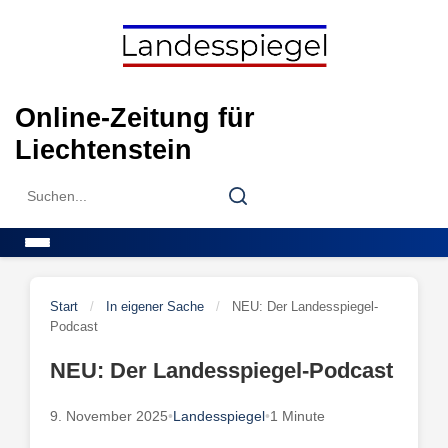
Skip
to
content
Online-Zeitung für
Liechtenstein
Search
Search
for:
Menu
Start
/
In eigener Sache
/
NEU: Der Landesspiegel-
Podcast
NEU: Der Landesspiegel-Podcast
9. November 2025
•
Landesspiegel
•
1 Minute