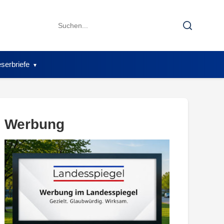
Search
Search
for:
serbriefe
Werbung