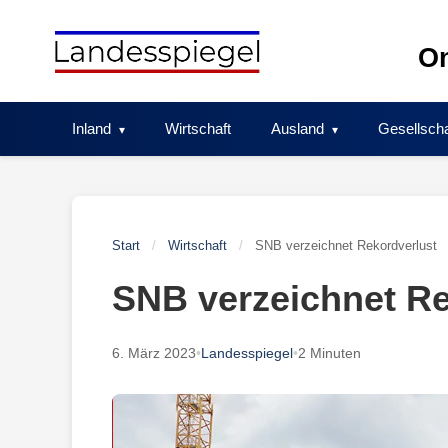
Skip
to
On
content
Inland
Wirtschaft
Ausland
Gesellscha
Start
/
Wirtschaft
/
SNB verzeichnet Rekordverlust
SNB verzeichnet Re
6. März 2023
•
Landesspiegel
•
2 Minuten