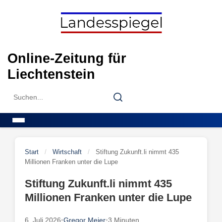
Skip
to
content
Online-Zeitung für
Liechtenstein
Search
Search
for:
Menu
Start
/
Wirtschaft
/
Stiftung Zukunft.li nimmt 435
Millionen Franken unter die Lupe
Stiftung Zukunft.li nimmt 435
Millionen Franken unter die Lupe
6. Juli 2026
•
Gregor Meier
•
3 Minuten