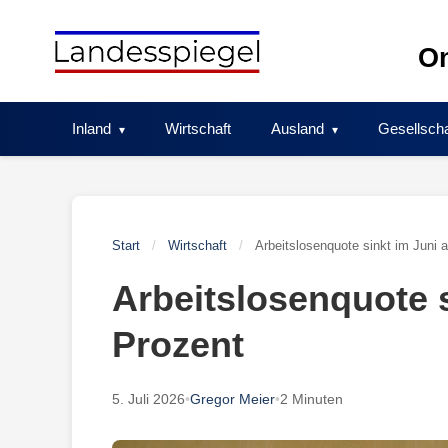
Skip
to
On
content
Inland
Wirtschaft
Ausland
Gesellscha
Start
/
Wirtschaft
/
Arbeitslosenquote sinkt im Juni 
Arbeitslosenquote s
Prozent
5. Juli 2026
•
Gregor Meier
•
2 Minuten