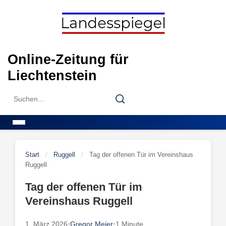
Skip
to
content
Online-Zeitung für
Liechtenstein
Search
Search
for:
Menu
Start
/
Ruggell
/
Tag der offenen Tür im Vereinshaus
Ruggell
Tag der offenen Tür im
Vereinshaus Ruggell
1. März 2026
•
Gregor Meier
•
1 Minute