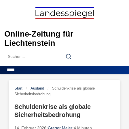
Skip
to
content
Online-Zeitung für
Liechtenstein
Search
Search
for:
Menu
Start
/
Ausland
/
Schuldenkrise als globale
Sicherheitsbedrohung
Schuldenkrise als globale
Sicherheitsbedrohung
14. Februar 2026
•
Gregor Meier
•
4 Minuten