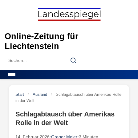
Skip
to
content
Online-Zeitung für
Liechtenstein
Search
Search
for:
Menu
Start
/
Ausland
/
Schlagabtausch über Amerikas Rolle
in der Welt
Schlagabtausch über Amerikas
Rolle in der Welt
14. Februar 2026
•
Gregor Meier
•
3 Minuten