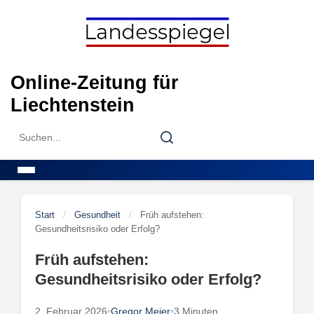
Skip
to
content
Online-Zeitung für
Liechtenstein
Search
Search
for:
Menu
Start
/
Gesundheit
/
Früh aufstehen:
Gesundheitsrisiko oder Erfolg?
Früh aufstehen:
Gesundheitsrisiko oder Erfolg?
2. Februar 2026
•
Gregor Meier
•
3 Minuten