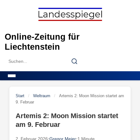
Skip
to
content
Online-Zeitung für
Liechtenstein
Search
Search
for:
Menu
Start
/
Weltraum
/
Artemis 2: Moon Mission startet am
9. Februar
Artemis 2: Moon Mission startet
am 9. Februar
2. Februar 2026
•
Gregor Meier
•
1 Minute