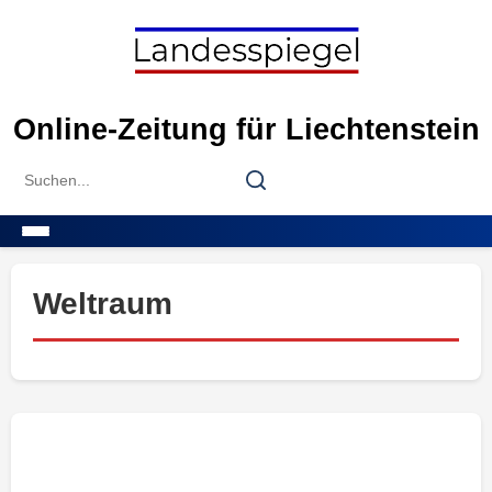
Skip
to
content
Online-Zeitung für Liechtenstein
Search
Search
for:
Menu
Weltraum