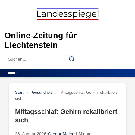
Skip
to
content
Online-Zeitung für
Liechtenstein
Search
Search
for:
Menu
Start
/
Gesundheit
/
Mittagsschlaf: Gehirn rekalibriert
sich
Mittagsschlaf: Gehirn rekalibriert
sich
23. Januar 2026
•
Gregor Meier
•
1 Minute