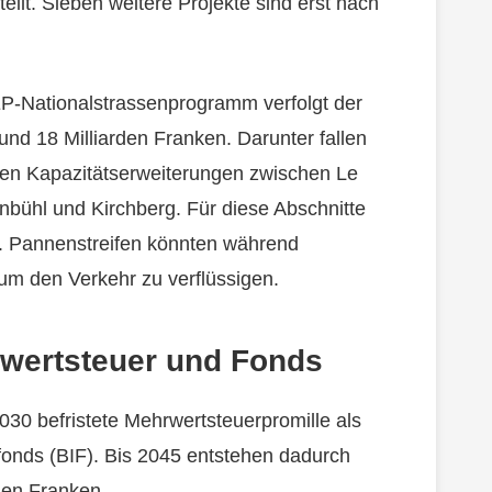
ilt. Sieben weitere Projekte sind erst nach
P-Nationalstrassenprogramm verfolgt der
nd 18 Milliarden Franken. Darunter fallen
ten Kapazitätserweiterungen zwischen Le
ühl und Kirchberg. Für diese Abschnitte
. Pannenstreifen könnten während
um den Verkehr zu verflüssigen.
rwertsteuer und Fonds
2030 befristete Mehrwertsteuerpromille als
fonds (BIF). Bis 2045 entstehen dadurch
den Franken.