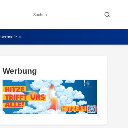
Search
Search
for:
serbriefe
Werbung