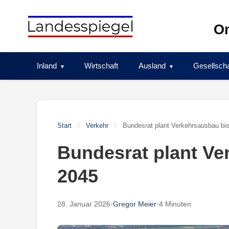
Skip
to
On
content
Inland
Wirtschaft
Ausland
Gesellscha
Start
/
Verkehr
/
Bundesrat plant Verkehrsausbau bi
Bundesrat plant Ve
2045
28. Januar 2026
•
Gregor Meier
•
4 Minuten