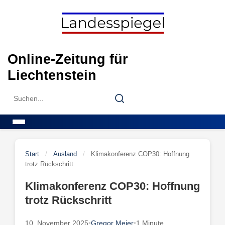
Skip
to
content
Online-Zeitung für
Liechtenstein
Search
Search
for:
Menu
Start
/
Ausland
/
Klimakonferenz COP30: Hoffnung
trotz Rückschritt
Klimakonferenz COP30: Hoffnung
trotz Rückschritt
10. November 2025
•
Gregor Meier
•
1 Minute