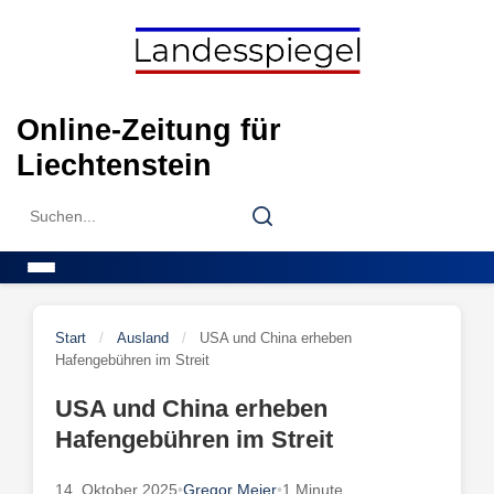
Skip
to
content
Online-Zeitung für
Liechtenstein
Search
Search
for:
Menu
Start
/
Ausland
/
USA und China erheben
Hafengebühren im Streit
USA und China erheben
Hafengebühren im Streit
14. Oktober 2025
•
Gregor Meier
•
1 Minute