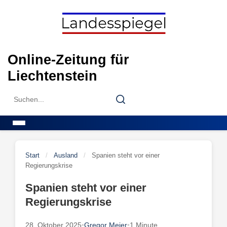
Skip
to
content
Online-Zeitung für
Liechtenstein
Search
Search
for:
Menu
Start
/
Ausland
/
Spanien steht vor einer
Regierungskrise
Spanien steht vor einer
Regierungskrise
28. Oktober 2025
•
Gregor Meier
•
1 Minute