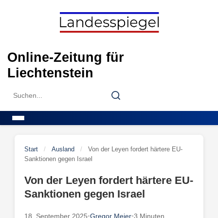
Skip
to
content
Online-Zeitung für
Liechtenstein
Search
Search
for:
Menu
Start
/
Ausland
/
Von der Leyen fordert härtere EU-
Sanktionen gegen Israel
Von der Leyen fordert härtere EU-
Sanktionen gegen Israel
18. September 2025
•
Gregor Meier
•
3 Minuten