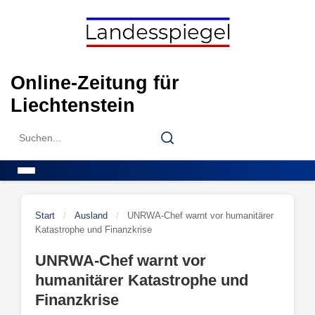
Skip
to
content
Online-Zeitung für
Liechtenstein
Search
Search
for:
Menu
Start
/
Ausland
/
UNRWA-Chef warnt vor humanitärer
Katastrophe und Finanzkrise
UNRWA-Chef warnt vor
humanitärer Katastrophe und
Finanzkrise