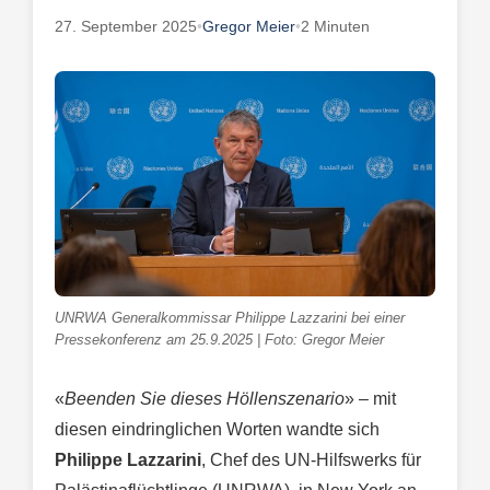
27. September 2025
•
Gregor Meier
•
2 Minuten
UNRWA Generalkommissar Philippe Lazzarini bei einer
Pressekonferenz am 25.9.2025 | Foto: Gregor Meier
«
Beenden Sie dieses Höllenszenario
» – mit
diesen eindringlichen Worten wandte sich
Philippe Lazzarini
, Chef des UN-Hilfswerks für