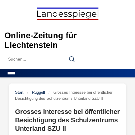
Skip
to
content
Online-Zeitung für
Liechtenstein
Search
Search
for:
Menu
Start
/
Ruggell
/
Grosses Interesse bei öffentlicher
Besichtigung des Schulzentrums Unterland SZU II
Grosses Interesse bei öffentlicher
Besichtigung des Schulzentrums
Unterland SZU II