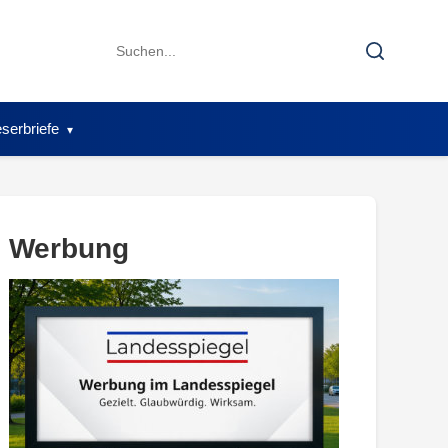
Search
Search
for:
serbriefe
Werbung