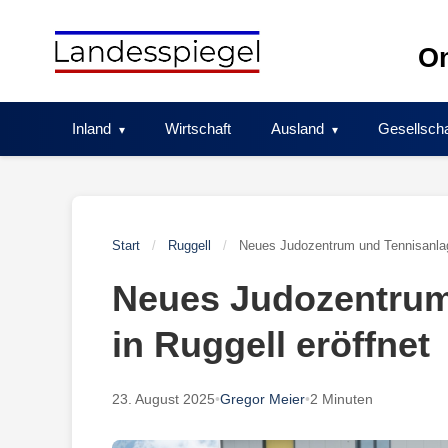
Skip
to
On
content
Inland
Wirtschaft
Ausland
Gesellscha
Start
/
Ruggell
/
Neues Judozentrum und Tennisanlage
Neues Judozentrum
in Ruggell eröffnet
23. August 2025
•
Gregor Meier
•
2 Minuten