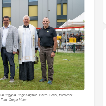
ub Ruggell), Regierungsrat Hubert Büchel, Vorsteher
 Foto: Gregor Meier