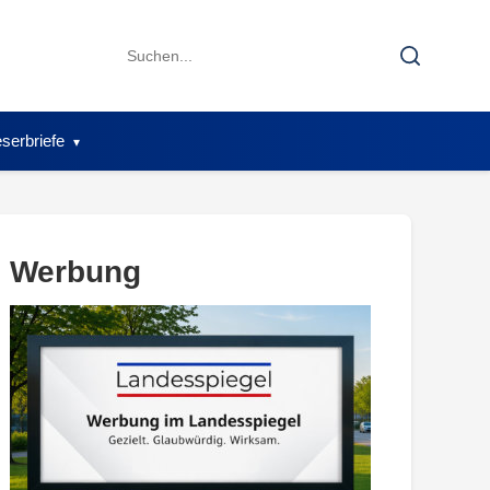
Search
Search
for:
serbriefe
Werbung