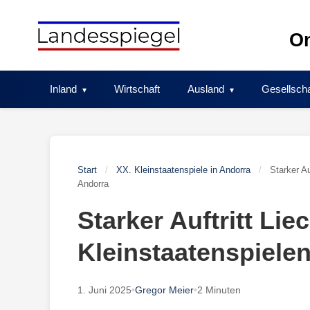
Skip
to
On
content
Inland
Wirtschaft
Ausland
Gesellscha
Start
/
XX. Kleinstaatenspiele in Andorra
/
Starker Au
Andorra
Starker Auftritt Lie
Kleinstaatenspiele
1. Juni 2025
•
Gregor Meier
•
2 Minuten