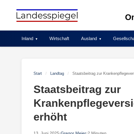
Skip
to
On
content
Inland
Wirtschaft
Ausland
Gesellscha
Start
/
Landtag
/
Staatsbeitrag zur Krankenpflegevers
Staatsbeitrag zur
Krankenpflegeversi
erhöht
13. Juni 2025
•
Gregor Meier
•
2 Minuten