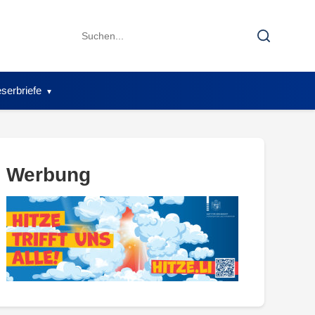
Search
Search
for:
serbriefe
Werbung