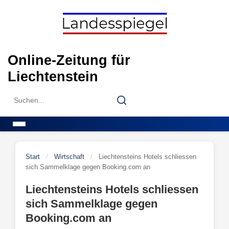
Skip
to
content
Online-Zeitung für
Liechtenstein
Search
Search
for:
Menu
Start
/
Wirtschaft
/
Liechtensteins Hotels schliessen
sich Sammelklage gegen Booking.com an
Liechtensteins Hotels schliessen
sich Sammelklage gegen
Booking.com an