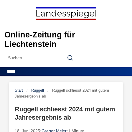
Skip
to
content
Online-Zeitung für
Liechtenstein
Search
Search
for:
Menu
Start
/
Ruggell
/
Ruggell schliesst 2024 mit gutem
Jahresergebnis ab
Ruggell schliesst 2024 mit gutem
Jahresergebnis ab
18. Juni 2025
•
Gregor Meier
•
1 Minute