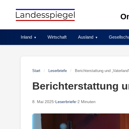
Skip
to
On
content
Inland
Wirtschaft
Ausland
Gesellscha
Start
/
Leserbriefe
/
Berichterstattung und „Vaterland
Berichterstattung 
8. Mai 2025
•
Leserbriefe
•
2 Minuten