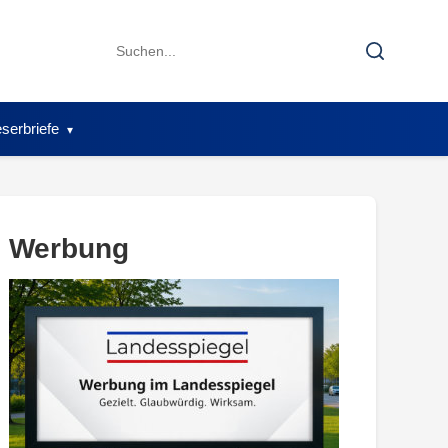
Search
Search
for:
serbriefe
Werbung