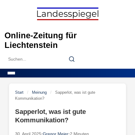
Skip
to
content
Online-Zeitung für
Liechtenstein
Search
Search
for:
Menu
Start
/
Meinung
/
Sapperlot, was ist gute
Kommunikation?
Sapperlot, was ist gute
Kommunikation?
30. April 2025
•
Gregor Meier
•
2 Minuten