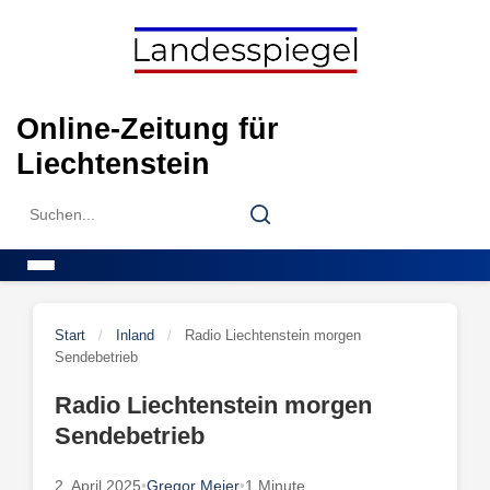
Skip
to
content
Online-Zeitung für
Liechtenstein
Search
Search
for:
Menu
Start
/
Inland
/
Radio Liechtenstein morgen
Sendebetrieb
Radio Liechtenstein morgen
Sendebetrieb
2. April 2025
•
Gregor Meier
•
1 Minute