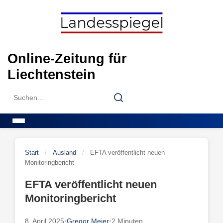
Skip
to
content
Online-Zeitung für
Liechtenstein
Search
Search
for:
Menu
Start
/
Ausland
/
EFTA veröffentlicht neuen
Monitoringbericht
EFTA veröffentlicht neuen
Monitoringbericht
8. April 2025
•
Gregor Meier
•
2 Minuten