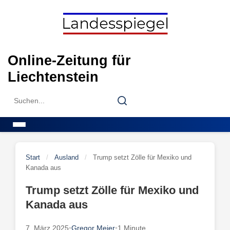
Skip
to
content
Online-Zeitung für
Liechtenstein
Search
Search
for:
Menu
Start
/
Ausland
/
Trump setzt Zölle für Mexiko und
Kanada aus
Trump setzt Zölle für Mexiko und
Kanada aus
7. März 2025
•
Gregor Meier
•
1 Minute