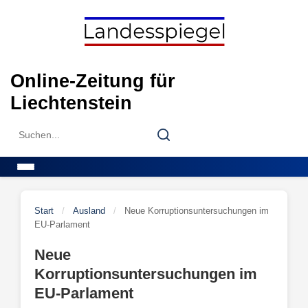
Skip
to
content
Online-Zeitung für
Liechtenstein
Search
Search
for:
Menu
Start
/
Ausland
/
Neue Korruptionsuntersuchungen im
EU-Parlament
Neue
Korruptionsuntersuchungen im
EU-Parlament