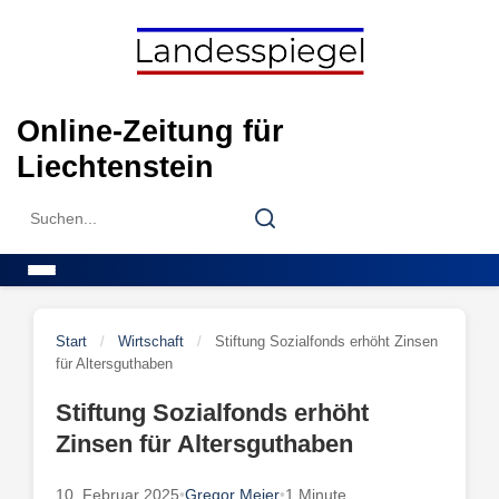
Skip
to
content
Online-Zeitung für
Liechtenstein
Search
Search
for:
Menu
Start
/
Wirtschaft
/
Stiftung Sozialfonds erhöht Zinsen
für Altersguthaben
Stiftung Sozialfonds erhöht
Zinsen für Altersguthaben
10. Februar 2025
•
Gregor Meier
•
1 Minute