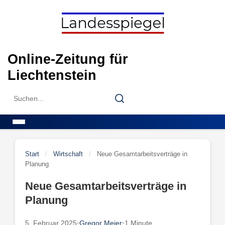
Skip
to
content
Online-Zeitung für
Liechtenstein
Search
Search
for:
Menu
Start
/
Wirtschaft
/
Neue Gesamtarbeitsverträge in
Planung
Neue Gesamtarbeitsverträge in
Planung
5. Februar 2025
•
Gregor Meier
•
1 Minute