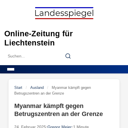
Skip
to
content
Online-Zeitung für
Liechtenstein
Search
Search
for:
Menu
Start
/
Ausland
/
Myanmar kämpft gegen
Betrugszentren an der Grenze
Myanmar kämpft gegen
Betrugszentren an der Grenze
24. Februar 2025
•
Gregor Meier
•
1 Minute