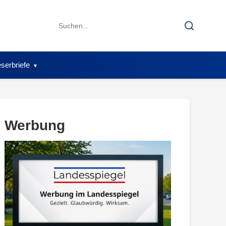
Search
Search
for:
serbriefe
Werbung