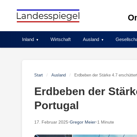
Skip
to
On
content
Inland
Wirtschaft
Ausland
Gesellscha
Start
/
Ausland
/
Erdbeben der Stärke 4.7 erschütter
Erdbeben der Stärke
Portugal
17. Februar 2025
•
Gregor Meier
•
1 Minute