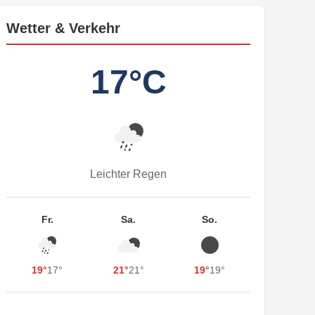
Wetter & Verkehr
17°C
Leichter Regen
Fr.
Sa.
So.
19°
17°
21°
21°
19°
19°