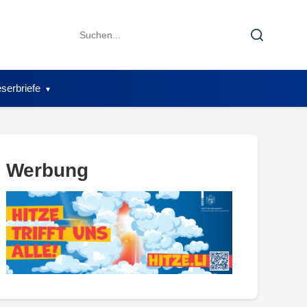
Search
Search
for:
serbriefe
Werbung