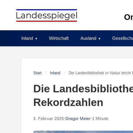
Skip
to
On
content
Inland
Wirtschaft
Ausland
Gesellscha
Start
/
Inland
/
Die Landesbibliothek in Vaduz bricht
Die Landesbibliothe
Rekordzahlen
3. Februar 2025
•
Gregor Meier
•
1 Minute