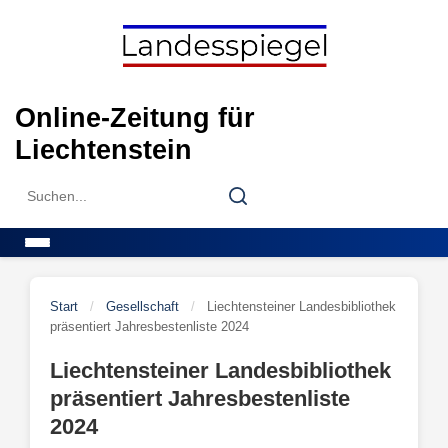
Skip
to
content
Online-Zeitung für
Liechtenstein
Search
Search
for:
Menu
Start
/
Gesellschaft
/
Liechtensteiner Landesbibliothek
präsentiert Jahresbestenliste 2024
Liechtensteiner Landesbibliothek
präsentiert Jahresbestenliste
2024