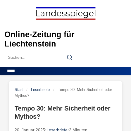
Skip
to
content
Online-Zeitung für
Liechtenstein
Search
Search
for:
Menu
Start
/
Leserbriefe
/
Tempo 30: Mehr Sicherheit oder
Mythos?
Tempo 30: Mehr Sicherheit oder
Mythos?
20. Januar 2025
•
Leserbriefe
•
2 Minuten