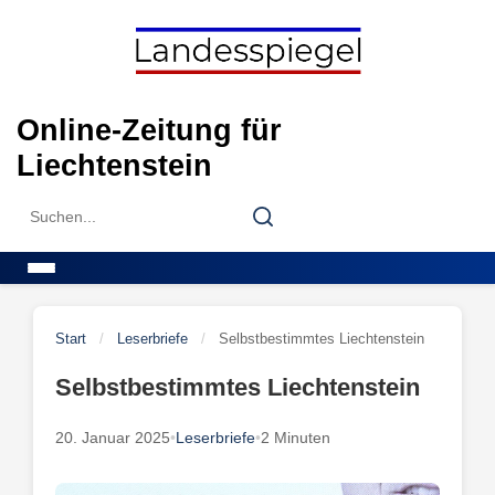
Skip
to
content
Online-Zeitung für
Liechtenstein
Search
Search
for:
Menu
Start
/
Leserbriefe
/
Selbstbestimmtes Liechtenstein
Selbstbestimmtes Liechtenstein
20. Januar 2025
•
Leserbriefe
•
2 Minuten