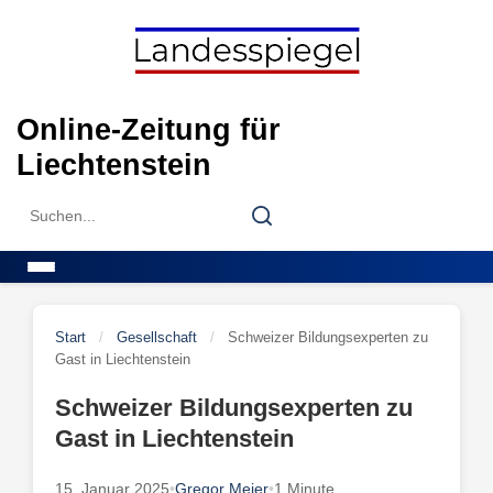
Skip
to
content
Online-Zeitung für
Liechtenstein
Search
Search
for:
Menu
Start
/
Gesellschaft
/
Schweizer Bildungsexperten zu
Gast in Liechtenstein
Schweizer Bildungsexperten zu
Gast in Liechtenstein
15. Januar 2025
•
Gregor Meier
•
1 Minute