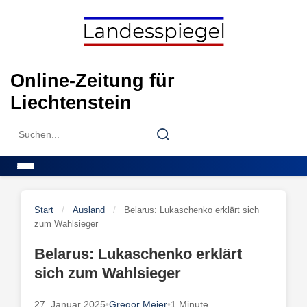
Skip
to
content
Online-Zeitung für
Liechtenstein
Search
Search
for:
Menu
Start
/
Ausland
/
Belarus: Lukaschenko erklärt sich
zum Wahlsieger
Belarus: Lukaschenko erklärt
sich zum Wahlsieger
27. Januar 2025
•
Gregor Meier
•
1 Minute