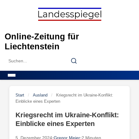
Skip
to
content
Online-Zeitung für
Liechtenstein
Search
Search
for:
Menu
Start
/
Ausland
/
Kriegsrecht im Ukraine-Konflikt:
Einblicke eines Experten
Kriegsrecht im Ukraine-Konflikt:
Einblicke eines Experten
5. Dezember 2024
•
Gregor Meier
•
2 Minuten